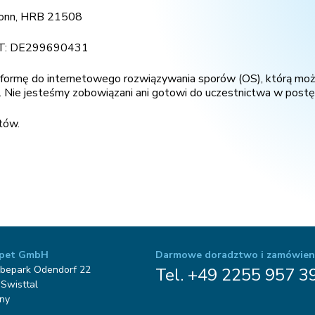
Bonn, HRB 21508
VAT: DE299690431
tformę do internetowego rozwiązywania sporów (OS), którą możn
. Nie jesteśmy zobowiązani ani gotowi do uczestnictwa w post
tów.
pet GmbH
Darmowe doradztwo i zamówien
bepark Odendorf 22
Tel. +49 2255 957 3
Swisttal
ny