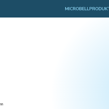
MICROBELL
PRODUK
nn