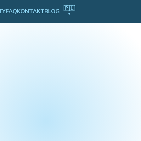
🇵🇱
TY
FAQ
KONTAKT
BLOG
▼