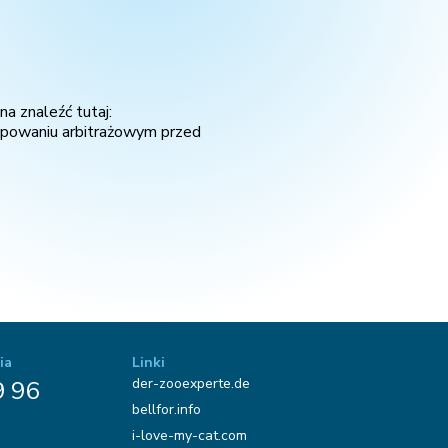
a znaleźć tutaj:
ępowaniu arbitrażowym przed
ia
Linki
der-zooexperte.de
9 96
bellfor.info
i-love-my-cat.com